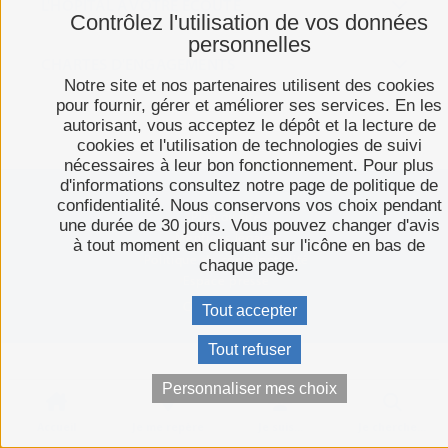
L'HÔPITAL À VOTRE ÉCOUTE
Contrôlez l'utilisation de vos données
personnelles
CHARTES D'ENGAGEMENTS
Notre site et nos partenaires utilisent des cookies
pour fournir, gérer et améliorer ses services. En les
autorisant, vous acceptez le dépôt et la lecture de
cookies et l'utilisation de technologies de suivi
nécessaires à leur bon fonctionnement. Pour plus
d'informations consultez notre page de politique de
confidentialité. Nous conservons vos choix pendant
Plan du site
une durée de 30 jours. Vous pouvez changer d'avis
Mentions légales
à tout moment en cliquant sur l'icône en bas de
Politique de confidentialité
chaque page.
Espace presse
C-toucom web
Tout accepter
Tout refuser
Personnaliser mes choix
Accueil
Je me repère
Je suis...
Je cherche…