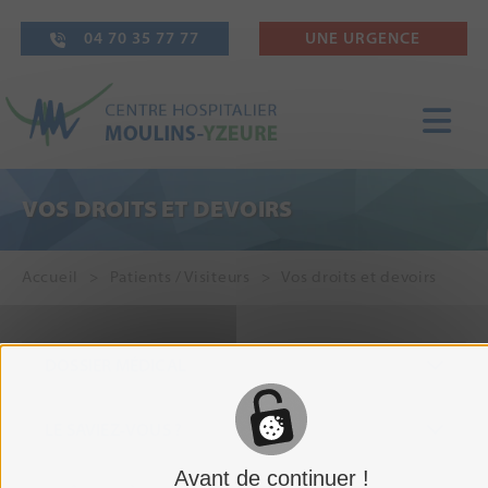
04 70 35 77 77
UNE URGENCE
VOS DROITS ET DEVOIRS
Accueil
Patients / Visiteurs
Vos droits et devoirs
DOSSIER MÉDICAL
LE SAVIEZ-VOUS ?
Avant de continuer !