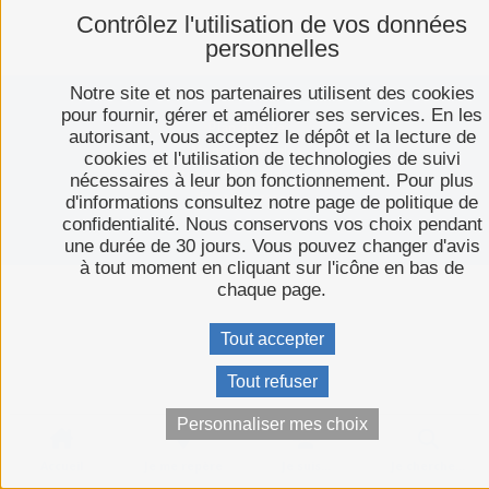
Contrôlez l'utilisation de vos données
personnelles
Notre site et nos partenaires utilisent des cookies
pour fournir, gérer et améliorer ses services. En les
Plan du site
autorisant, vous acceptez le dépôt et la lecture de
Mentions légales
cookies et l'utilisation de technologies de suivi
Politique de confidentialité
nécessaires à leur bon fonctionnement. Pour plus
Espace presse
d'informations consultez notre page de politique de
confidentialité. Nous conservons vos choix pendant
C-toucom web
une durée de 30 jours. Vous pouvez changer d'avis
à tout moment en cliquant sur l'icône en bas de
chaque page.
Tout accepter
Tout refuser
Personnaliser mes choix
Accueil
Je me repère
Je suis...
Je cherche…