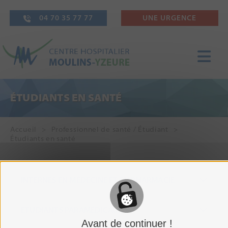
04 70 35 77 77
UNE URGENCE
ÉTUDIANTS EN SANTÉ
Accueil
Professionnel de santé / Étudiant
Étudiants en santé
INTERNES EN MÉDECINE ET EN PHARMACIE
ETUDIANTS PARAMÉDICAUX
Avant de continuer !