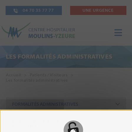
04 70 35 77 77
UNE URGENCE
LES FORMALITÉS ADMINISTRATIVES
Accueil
Patients / Visiteurs
Les formalités administratives
FORMALITÉS ADMINISTRATIVES
FRAIS D'HOSPITALISATION ET DE
CONSULTATION