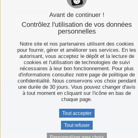
VOTRE IDENTITÉ, C'EST VOTRE SÉCURITÉ
Avant de continuer !
Contrôlez l'utilisation de vos données
LE SERVICE SOCIAL
personnelles
Notre site et nos partenaires utilisent des cookies
LES FORMALITÉS DE SORTIE
pour fournir, gérer et améliorer ses services. En les
autorisant, vous acceptez le dépôt et la lecture de
cookies et l'utilisation de technologies de suivi
nécessaires à leur bon fonctionnement. Pour plus
d'informations consultez notre page de politique de
confidentialité. Nous conservons vos choix pendant
une durée de 30 jours. Vous pouvez changer d'avis
à tout moment en cliquant sur l'icône en bas de
Plan du site
chaque page.
Mentions légales
Politique de confidentialité
Tout accepter
Espace presse
C-toucom web
Tout refuser
Personnaliser mes choix