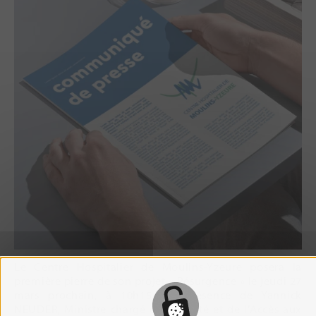
Le Centre Hospitalier de Moulins-Yzeure posera la
première pierre de son projet « Résurgence » le jeudi 27
mars prochain, à 10h15, en présence de Yannick
NEUDER, Ministre chargé de la Santé et de l’Accès aux