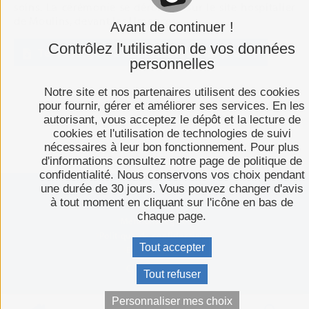
soins. La cérémonie se déroulera sur le site hospitalier
de Moulins, devant les Urgences.
Avant de continuer !
Contrôlez l'utilisation de vos données
Télécharger le communiqué de presse
personnelles
Notre site et nos partenaires utilisent des cookies
pour fournir, gérer et améliorer ses services. En les
autorisant, vous acceptez le dépôt et la lecture de
cookies et l'utilisation de technologies de suivi
nécessaires à leur bon fonctionnement. Pour plus
d'informations consultez notre page de politique de
confidentialité. Nous conservons vos choix pendant
une durée de 30 jours. Vous pouvez changer d'avis
à tout moment en cliquant sur l'icône en bas de
Plan du site
chaque page.
Mentions légales
Politique de confidentialité
Tout accepter
Espace presse
C-toucom web
Tout refuser
Personnaliser mes choix