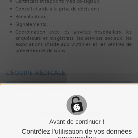
Certificats et rapports médico-légaux ;
Conseil et aide à la prise de décision ;
Réévaluation ;
Signalements ;
Coordination avec les services hospitaliers, les
enquêteurs et magistrats, les services sociaux, les
associations d’aide aux victimes et les centres de
prévention et de soins.
L’ÉQUIPE MÉDICALE
Responsable médicale :
Dr GRGEK
Dr Françoise PRADEAU-RIBIER
Avant de continuer !
Contrôlez l'utilisation de vos données