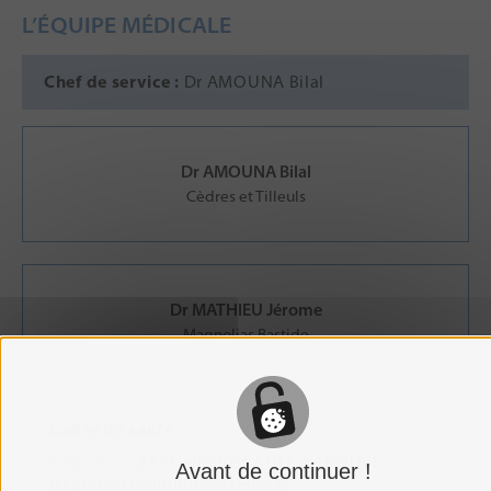
L’ÉQUIPE MÉDICALE
Chef de service :
Dr AMOUNA Bilal
Dr AMOUNA Bilal
Cèdres et Tilleuls
Dr MATHIEU Jérome
Magnolias Bastide
Cadre de santé
Cèdres 1 :
(FF)
Nathalie CAULE-LAROUBE –
Avant de continuer !
n.caule@ch-moulins-yzeure.fr