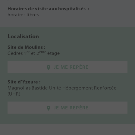
Horaires de visite aux hospitalisés :
horaires libres
Localisation
Site de Moulins :
er
ème
Cèdres 1
et 2
étage
JE ME REPÈRE
Site d’Yzeure :
Magnolias Bastide Unité Hébergement Renforcée
(UHR)
JE ME REPÈRE