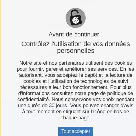
Chef de service :
Dr Patrice LOMBARD
Dr LOMBARD Patrice-Fabrice
Avant de continuer !
Contrôlez l'utilisation de vos données
personnelles
FF Cadre de santé
Mme Laureen SAUNIER
Notre site et nos partenaires utilisent des cookies
Email : l.saunier@ch-moulins-yzeure.fr
pour fournir, gérer et améliorer ses services. En les
autorisant, vous acceptez le dépôt et la lecture de
cookies et l'utilisation de technologies de suivi
nécessaires à leur bon fonctionnement. Pour plus
d'informations consultez notre page de politique de
confidentialité. Nous conservons vos choix pendant
une durée de 30 jours. Vous pouvez changer d'avis
à tout moment en cliquant sur l'icône en bas de
Plan du site
chaque page.
Mentions légales
Politique de confidentialité
Tout accepter
Espace presse