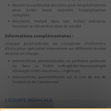
Assurer la continuité des soins post-hospitalisations
pour éviter toute nouvelle hospitalisation
complète.
Maintenir l’enfant dans son milieu ordinaire,
favoriser sa réinsertion dans la société
Informations complémentaires :
L’équipe paramédicale est composée d’infirmiers,
d’éducateur spécialisé intervenant sur différents modes
de prise en charge :
Interventions paramédicales en pédiatrie générale
ou dans la filière orthopédie-traumatologie
(chirurgie ortho-traumato / urgences)
Interventions paramédicales sur le lieu de vie de
l’enfant et de l’adolescent
L’ÉQUIPE MÉDICALE