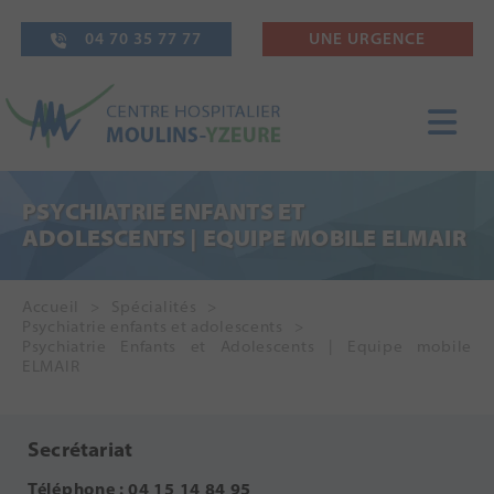
04 70 35 77 77
UNE URGENCE
PSYCHIATRIE ENFANTS ET
ADOLESCENTS | EQUIPE MOBILE ELMAIR
Accueil
Spécialités
Psychiatrie enfants et adolescents
Psychiatrie Enfants et Adolescents | Equipe mobile
ELMAIR
Secrétariat
Téléphone : 04 15 14 84 95