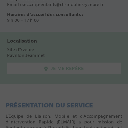
Email : sec.cmp-enfants@ch-moulins-yzeure.fr
Horaires d’accueil des consultants :
9 h 00 – 17 h 00
Localisation
Site d’Yzeure
Pavillon Jeammet
JE ME REPÈRE
PRÉSENTATION DU SERVICE
L’Equipe de Liaison, Mobile et d’Accompagnement
d’Intervention Rapide (ELMAIR) a pour mission de
limiter le recours à l’hospitalisation, tout en favorisant