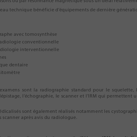
trasons ou par résonnance magnétique sous un délai relativeme
lateau technique bénéficie d’équipements de dernière génératio
aphe avec tomosynthèse
 radiologie conventionnelle
adiologie interventionnelle
hes
que dentaire
sitomètre
examens sont la radiographie standard pour le squelette, 
dépistage, l’échographie, le scanner et l’IRM qui permettent 
icalisés sont également réalisés notamment les cystographies,
us scanner après avis du radiologue.