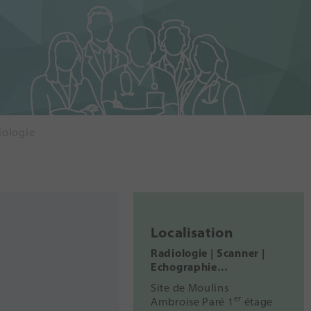
iologie
Localisation
Radiologie | Scanner |
Echographie…
Site de Moulins
er
Ambroise Paré 1
étage