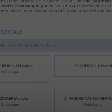
ns-Yzeure dispose de 2 appareils IRM : un
IRM hospitalie
Intérêt Economique (04 70 35 79 32)
rassemblant les ra
 moulinoise. Administrateur du GIE : docteur Hervé Bocquill
MÉDICALE
ce :
Dr Si-M’Hamed BENDJELID
DJELID Si-M’Hamed
Dr CHERFAOUI Mehd
Radiologue
ZDEMIR Mustafa
Dr RANDRIANANTENAINA Fa
Radiologue
Radiologue