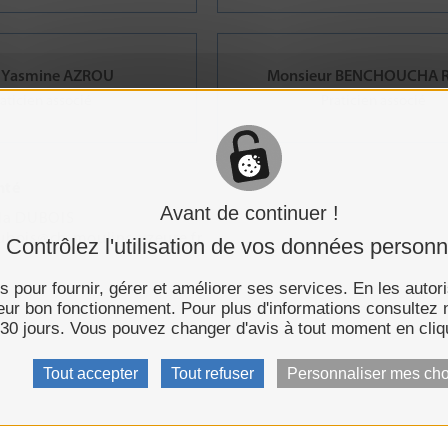
Yasmine AZROU
Monsieur BENCHOUCHA R
aticien associé
Praticien associé
nté
Avant de continuer !
la DUBOIS
dubois@ch-moulins-yzeure.fr
Contrôlez l'utilisation de vos données personn
es pour fournir, gérer et améliorer ses services. En les autor
 leur bon fonctionnement. Pour plus d'informations consultez
30 jours. Vous pouvez changer d'avis à tout moment en cliq
Tout accepter
Tout refuser
Personnaliser mes cho