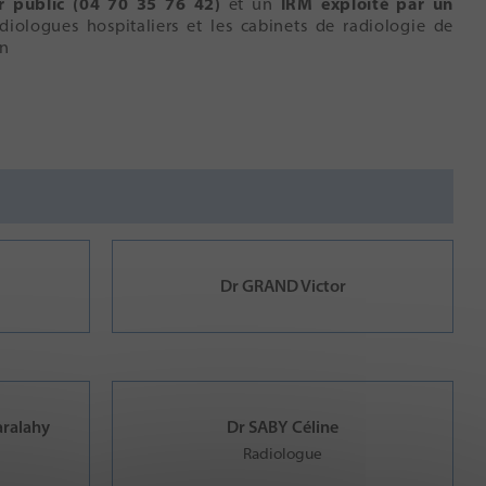
r public (04 70 35 76 42)
et un
IRM exploité par un
diologues hospitaliers et les cabinets de radiologie de
on
i
Dr GRAND Victor
ralahy
Dr SABY Céline
Radiologue