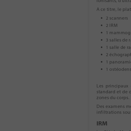
ionisants, d’ul
A ce titre, le p
2 scanners
2 IRM
1 mammogr
3 salles de
1 salle de r
2 échograp
1 panorami
1 ostéoden
Les principaux 
standard et de 
zones du corps.
Des examens méd
infiltrations so
IRM