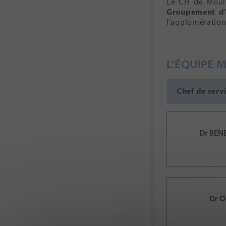
Le CH de Mouli
Groupement d’
l’agglomération
L’ÉQUIPE 
Chef de servi
Dr BEN
Dr O