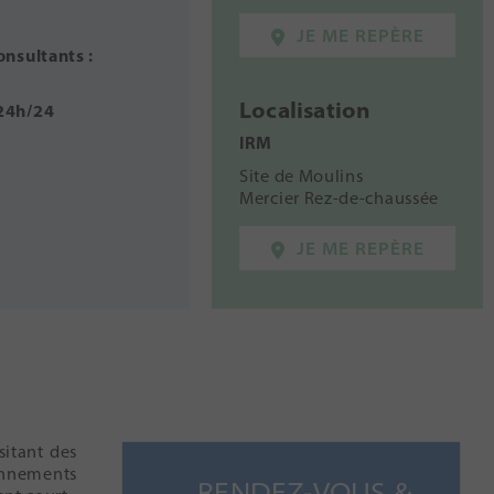
JE ME REPÈRE
onsultants :
Localisation
 24h/24
IRM
Site de Moulins
Mercier Rez-de-chaussée
JE ME REPÈRE
sitant des
nnements
RENDEZ-VOUS &