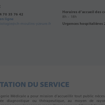
t
Horaires d’accueil des c
4 70 35 76 42
8h – 18h
en ligne
diologie@ch-moulins-yzeure.fr
Urgences hospitalières
TATION DU SERVICE
agerie Médicale a pour mission d’accueillir tout public néces
ée diagnostique ou thérapeutique, au moyen de rayo