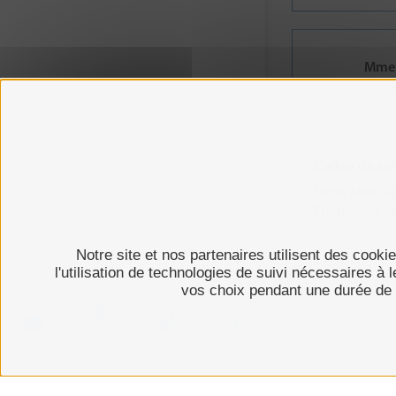
Mme 
Pr
Cadre de sa
Mme Manue
Email : ma.
Notre site et nos partenaires utilisent des cooki
l'utilisation de technologies de suivi nécessaires à
vos choix pendant une durée de 
Je me
Accueil
Je suis...
Je cherche…
repère