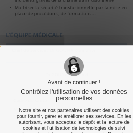
incidents graves de la chaine transfusionnelle
Maitriser la sécurité transfusionnelle par la mise en
place de procédures, de formations…
L’ÉQUIPE MÉDICALE
Chef de service :
Dr GOUNA Komlanvi
Dr GOUNA Komlanvi
Avant de continuer !
Contrôlez l'utilisation de vos données
personnelles
Cadre de santé
M. Jean-Paul PHILIPOT
Notre site et nos partenaires utilisent des cookies
Email : jp.philipot@ch-moulins-yzeure.fr
pour fournir, gérer et améliorer ses services. En les
autorisant, vous acceptez le dépôt et la lecture de
cookies et l'utilisation de technologies de suivi