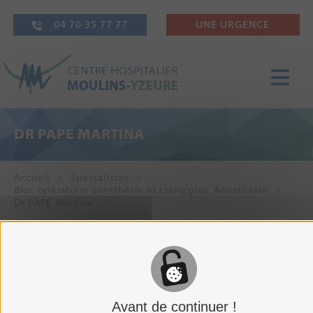
04 70 35 77 77
UNE URGENCE
DR PAPE MARTINA
Accueil
Spécialistes
Bloc opératoire anesthésie et chirurgies
,
Anesthésie
Dr PAPE Martina
Anesthésiste-Réanimateur
SERVICES
Avant de continuer !