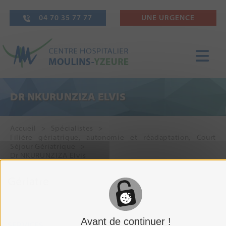
04 70 35 77 77
UNE URGENCE
DR NKURUNZIZA ELVIS
Accueil
Spécialistes
Filière gériatrique, autonomie et réadaptation
,
Court
Séjour Gériatrique
Dr NKURUNZIZA Elvis
Gériatre
Avant de continuer !
SERVICES