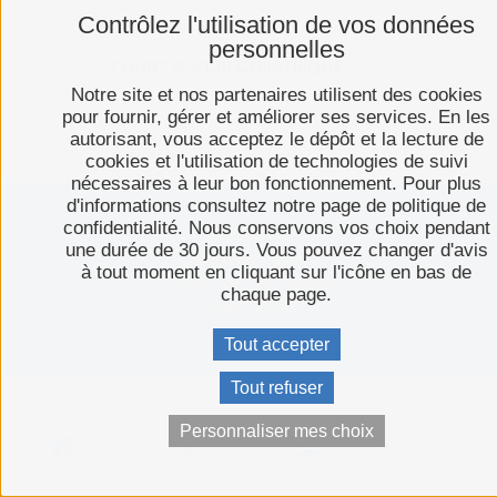
Contrôlez l'utilisation de vos données
personnelles
COURT SÉJOUR GÉRIATRIQUE
Notre site et nos partenaires utilisent des cookies
pour fournir, gérer et améliorer ses services. En les
autorisant, vous acceptez le dépôt et la lecture de
cookies et l'utilisation de technologies de suivi
nécessaires à leur bon fonctionnement. Pour plus
d'informations consultez notre page de politique de
confidentialité. Nous conservons vos choix pendant
Plan du site
une durée de 30 jours. Vous pouvez changer d'avis
Mentions légales
à tout moment en cliquant sur l'icône en bas de
Politique de confidentialité
chaque page.
Espace presse
C-toucom web
Tout accepter
Tout refuser
Personnaliser mes choix
Accueil
Je me repère
Je suis...
Je cherche…