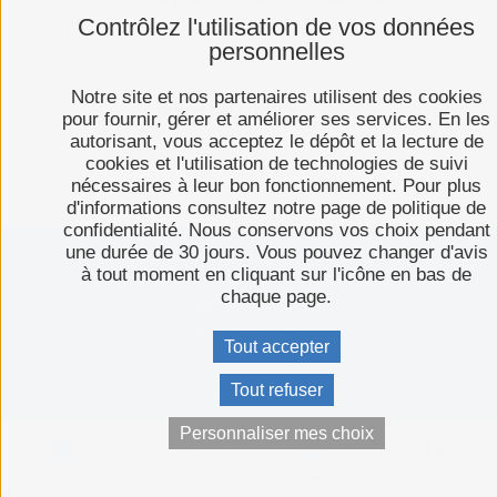
Contrôlez l'utilisation de vos données
personnelles
Notre site et nos partenaires utilisent des cookies
SOINS PALLIATIFS
pour fournir, gérer et améliorer ses services. En les
autorisant, vous acceptez le dépôt et la lecture de
cookies et l'utilisation de technologies de suivi
nécessaires à leur bon fonctionnement. Pour plus
d'informations consultez notre page de politique de
confidentialité. Nous conservons vos choix pendant
une durée de 30 jours. Vous pouvez changer d'avis
à tout moment en cliquant sur l'icône en bas de
Plan du site
chaque page.
Mentions légales
Politique de confidentialité
Tout accepter
Espace presse
C-toucom web
Tout refuser
Personnaliser mes choix
Accueil
Je me repère
Je suis...
Je cherche…