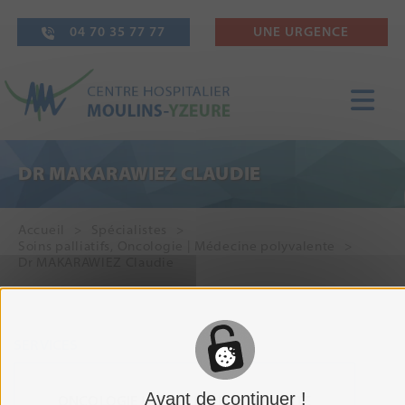
04 70 35 77 77
UNE URGENCE
DR MAKARAWIEZ CLAUDIE
Accueil
Spécialistes
Soins palliatifs
,
Oncologie | Médecine polyvalente
Dr MAKARAWIEZ Claudie
SERVICES
Avant de continuer !
ONCOLOGIE | MÉDECINE POLYVALENTE