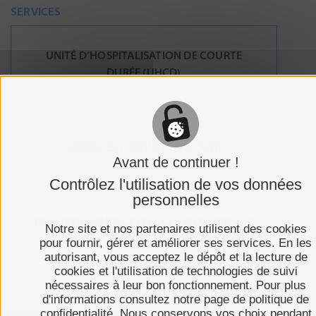
SERVICES
UNITÉ D’HOSPITALISATION DE COURTE
DURÉE (UHCD)
URGENCES | SERVICE D’ACCUEIL
Avant de continuer !
Contrôlez l'utilisation de vos données
personnelles
PASS (PERMANENCE D’ACCÈS AUX SOINS DE
Notre site et nos partenaires utilisent des cookies
SANTÉ)
pour fournir, gérer et améliorer ses services. En les
autorisant, vous acceptez le dépôt et la lecture de
cookies et l'utilisation de technologies de suivi
nécessaires à leur bon fonctionnement. Pour plus
d'informations consultez notre page de politique de
confidentialité. Nous conservons vos choix pendant