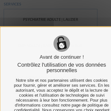
SERVICES
PSYCHIATRIE ADULTE | LAUZIER
CMP ADULTE | SAINT-POURÇAIN-SUR-
SIOULE
Avant de continuer !
Contrôlez l'utilisation de vos données
personnelles
PSYCHIATRIE ADULTE | HÔPITAL DE JOUR
Notre site et nos partenaires utilisent des cookies
DENIS PAPIN
pour fournir, gérer et améliorer ses services. En les
autorisant, vous acceptez le dépôt et la lecture de
cookies et l'utilisation de technologies de suivi
nécessaires à leur bon fonctionnement. Pour plus
d'informations consultez notre page de politique de
confidentialité. Nous conservons vos choix pendant