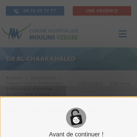
04 70 35 77 77
UNE URGENCE
DR AL-CHAAR KHALED
Accueil
Spécialistes
Hépato-Gastro-Entérologie | Endoscopie digestive
,
Endoscopie digestive
Dr AL-CHAAR Khaled
Gastro-entérologue Hépatologue
Avant de continuer !
SERVICES