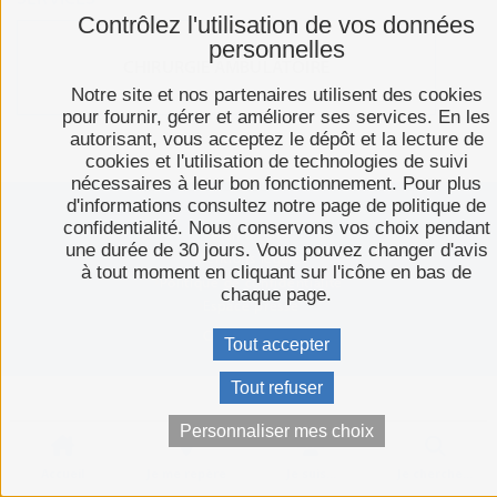
Contrôlez l'utilisation de vos données
personnelles
CHIRURGIE AMBULATOIRE
Notre site et nos partenaires utilisent des cookies
pour fournir, gérer et améliorer ses services. En les
autorisant, vous acceptez le dépôt et la lecture de
cookies et l'utilisation de technologies de suivi
nécessaires à leur bon fonctionnement. Pour plus
d'informations consultez notre page de politique de
confidentialité. Nous conservons vos choix pendant
Plan du site
une durée de 30 jours. Vous pouvez changer d'avis
Mentions légales
à tout moment en cliquant sur l'icône en bas de
Politique de confidentialité
chaque page.
Espace presse
C-toucom web
Tout accepter
Tout refuser
Personnaliser mes choix
Accueil
Je me repère
Je suis...
Je cherche…