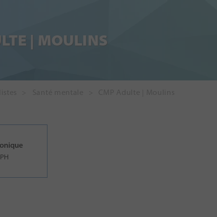
LTE | MOULINS
istes
Santé mentale
CMP Adulte | Moulins
ronique
 PH