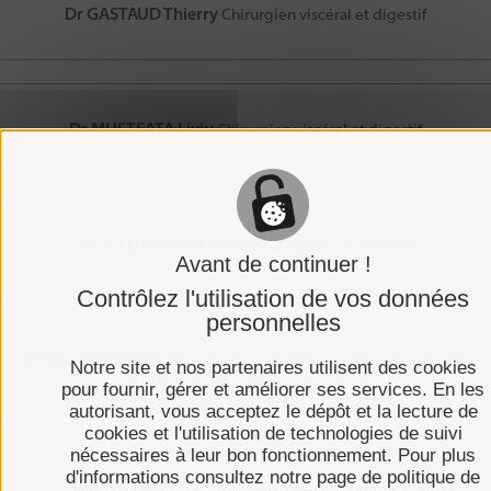
Dr GASTAUD Thierry
Chirurgien viscéral et digestif
Dr MUSTEATA Liviu
Chirurgien viscéral et digestif
Dr NITU Valentin
Chirurgien viscéral et digestif
Avant de continuer !
Contrôlez l'utilisation de vos données
personnelles
Pr BUC Emmanuel
Chirurgien viscéral et digestif (consultations
Notre site et nos partenaires utilisent des cookies
et bloc 1 fois par mois sur le CHMY)
pour fournir, gérer et améliorer ses services. En les
autorisant, vous acceptez le dépôt et la lecture de
cookies et l'utilisation de technologies de suivi
nécessaires à leur bon fonctionnement. Pour plus
d'informations consultez notre page de politique de